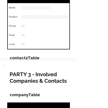
░░░░░░░░░░░
Name
░░░░░░░░░░░░░░░░░░░░░░░░░░░░░░
Position
Phone
NA
Email
NA
Links
NA
contact2Table
Field
Value
PARTY 3 - Involved
Companies & Contacts
Name
░░░░░░░░░░
Position
░░░░░░░░░░░░
companyTable
Phone
NA