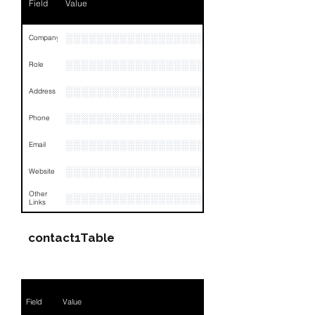
Field
Value
░░░░░░░░░░░░░░░░░░░░░░░░░░░░░░
Company
░░░░░░░░░░░░░░░░░░░
Role
░░░░░░░░░░░░░░░░░░░░░░░░░░░░░░░░
Address
░░░░░░░░░░░░░░░░░░░░░░░░░░░░░░░░
Phone
░░░░░░░░░░░░░░░░░░░░░░░░░░░░░░░░
Email
░░░░░░░░░░░░░░░░░░░░░░░░░░░░
Website
Other
░░░░░░░░░░░░░░░░░░░░░░░░░░░░░░░░
Links
contact1Table
Field
Value