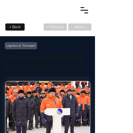
< Back
< Previous
Next >
Logistics & Transport
Железнодорожная
линия Бахти-Аягоз