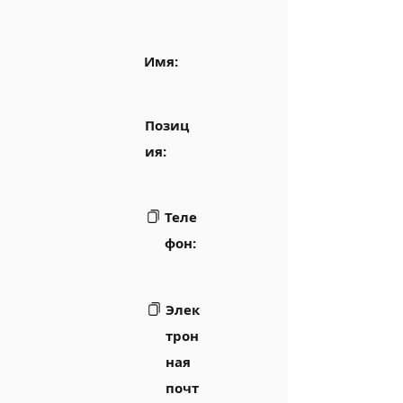
Имя:
Позиц
ия:
Теле
фон:
Элек
трон
ная
почт