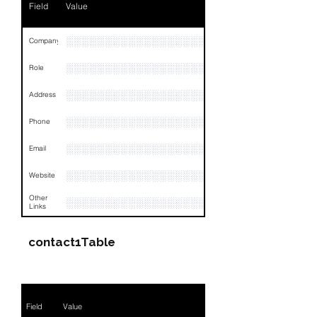
Field
Value
Email
NA
Links
NA
░░░░░░░░░░░░░░░░░░░░░░░░░░░░░░░░
Company
░░░░░░░░░░░░░░░░░░░░░░░░░░░░░░░░
Role
░░░░░░░░░░░░░░░░░░░░░░░░░░░░░░░░
Address
░░░░░░░░░░░░░░░░░░░░░░░░░░░░░░░░
Phone
░░░░░░░░░░░░░░░░░░░░░░░░░░░░░░░░
Email
░░░░░░░░░░░░░░░░░░░░░░░░░░░░░░░░
Website
Other
░░░░░░░░░░░░░░░░░░░░░░░░░░░░░░░░
Links
contact1Table
Field
Value