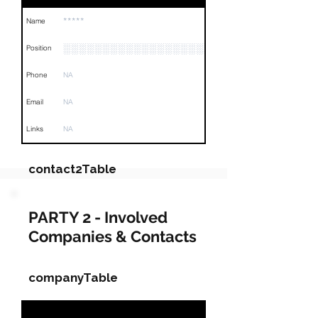
*****
Name
░░░░░░░░░░░░░░░░░░░░░░░░░░░
Position
Phone
NA
Email
NA
Links
NA
contact2Table
Field
Value
PARTY 2 - Involved
Companies & Contacts
Name
░░░░░░░░░░░░░
Position
░░░░░░░░░░░░░░░░░░░░░░░░
companyTable
Phone
NA