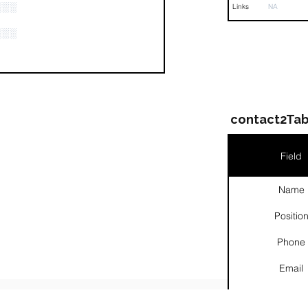
░░░
Links
NA
░░░
contact2Tab
Field
Name
Positio
Phone
Email
Links