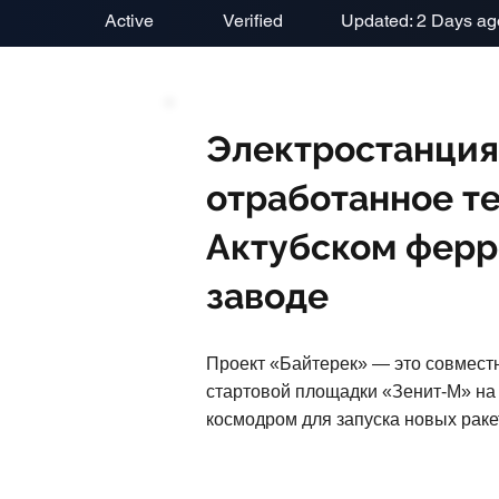
Active
Verified
Updated: 2 Days ag
Электростанция
отработанное те
Актубском фер
заводе
Проект «Байтерек» — это совмест
стартовой площадки «Зенит-М» на
космодром для запуска новых ракет