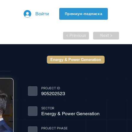
Войти
Премиум-подписка
< Previous
Next >
Energy & Power Generation
PROJECT ID
905202523
SECTOR
Energy & Power Generation
PROJECT PHASE