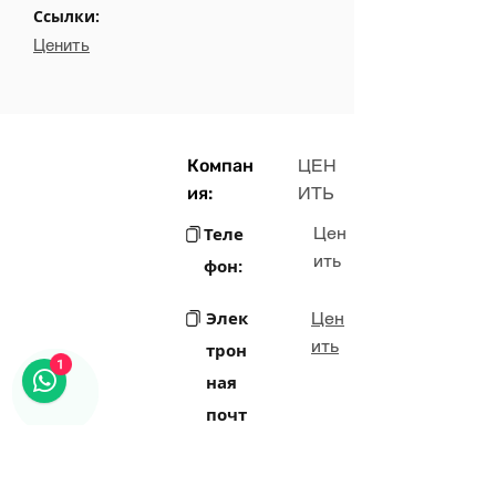
Ссылки:
Ценить
Компан
ЦЕН
ия:
ИТЬ
Теле
Цен
ить
фон:
Элек
Цен
ить
трон
1
ная
почт
а:
Цен
Адрес: