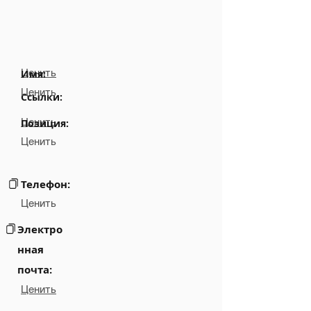
Ценить
Имя:
Ценить
Ссылки:
Ценить
Позиция:
Ценить
Телефон:
Ценить
Электро
нная
почта:
Ценить