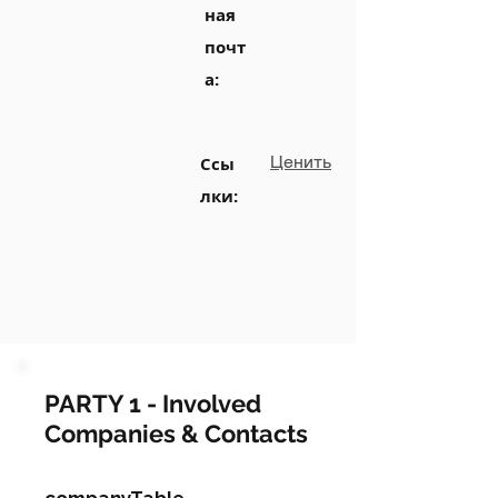
ная
почт
а:
Ценить
Ссы
лки:
PARTY 1 - Involved
Companies & Contacts