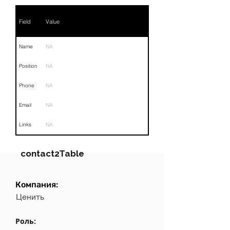
Field
Value
Name
NA
Position
NA
Phone
NA
Email
NA
Links
NA
contact2Table
Компания:
Field
Value
Ценить
Name
NA
Роль: