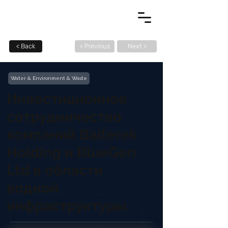
< Back
< Previous
Next >
Water & Environment & Waste
Инвестиционное
сотрудничество
компаний Baiterek
Holding и BlueGen
Ltd в области
водной
инфраструктуры.