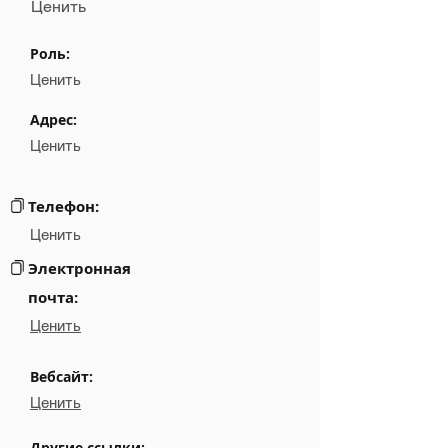
Ценить
Name
░░░░░░░░░░░░░
Роль:
Position
░░░░░░░░░░░░░░░░░░░░░
Ценить
Phone
░░░░░░░░░░░░░░░░
Адрес:
Ценить
Email
░░░░░░░░░░░░░░░░░░░░░░░░░
░░░░░░░░░░░░░░░░░░░░░░░░░░░░░░░░░░░░░░░░
Links
Телефон:
Ценить
Электронная
почта:
Ценить
Вебсайт:
Ценить
Другие ссылки: