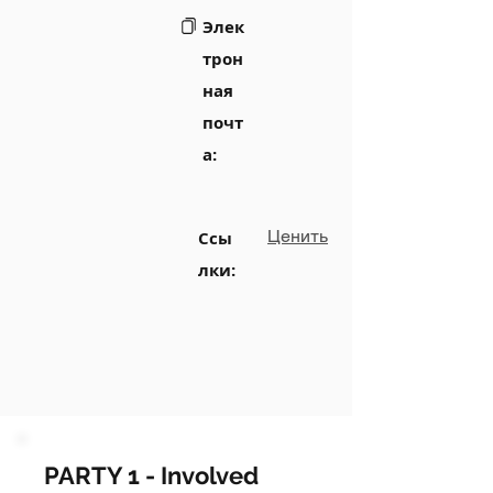
Элек
трон
ная
почт
а:
Ценить
Ссы
лки:
PARTY 1 - Involved