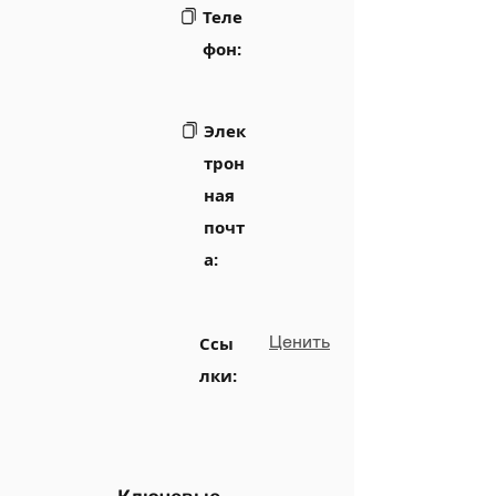
Теле
фон:
Элек
трон
ная
почт
а:
Ценить
Ссы
лки: