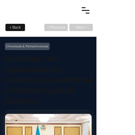
< Back
< Previous
Next >
Chemicals & Petrochemicals
Комплекс по
производству
аммиака и мочевины
в Мангистауской
области