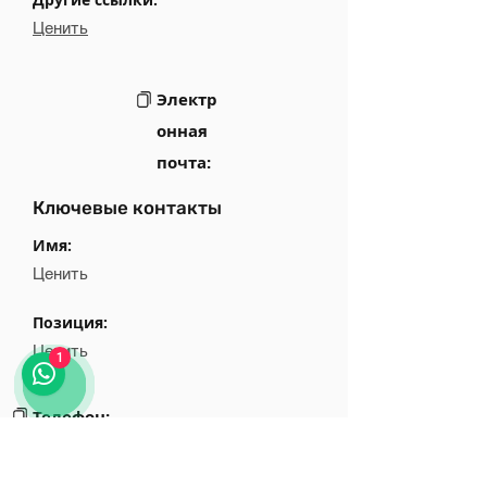
Ценить
Электр
онная
почта:
Ключевые контакты
Имя:
Ценить
Позиция:
Ценить
1
Телефон:
Ценить