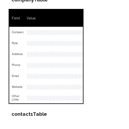
Field
Value
░░░░░░░░░░░░░░░░░░░░░░░░░░░░░░░░
Company
░░░░░░░░░░░░░░░░░░░░░░░
Role
░░░░░░░░░░░░░░░░░░░░░░░░░░░░░░░░
Address
░░░░░░░░░░░░░░░░░░░░░░░░░░░░░░░░
Phone
░░░░░░░░░░░░░░░░░░░
Email
░░░░░░░░░░░░░░░░░░░░░░░░░░░░░░░░
Website
Other
░░░░░░░░░░░░░░░░░░░░░░░░░░░░░░░░
Links
contact1Table