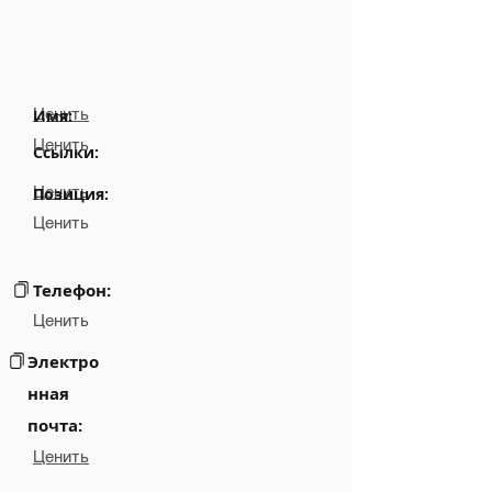
Ценить
Имя:
Ценить
Ссылки:
Ценить
Позиция:
Ценить
Телефон:
Ценить
Электро
нная
почта:
Ценить