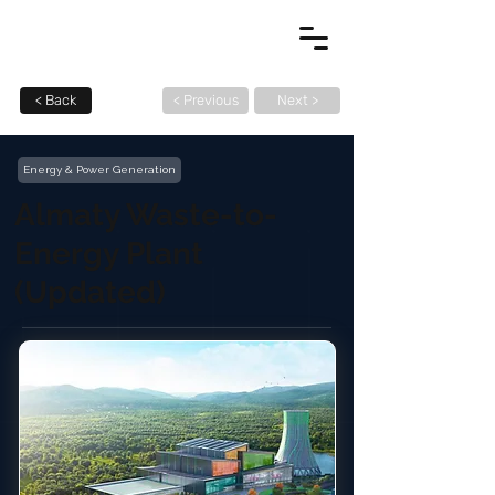
< Back
< Previous
Next >
Energy & Power Generation
Almaty Waste-to-
Energy Plant
(Updated)