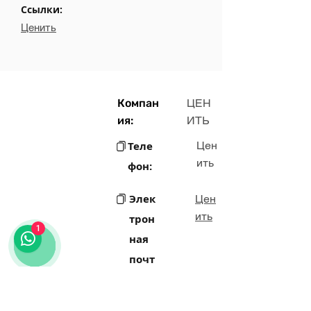
Ссылки:
Ценить
Компан
ЦЕН
ия:
ИТЬ
Теле
Цен
ить
фон:
Элек
Цен
ить
трон
1
ная
почт
а:
Цен
Адрес: