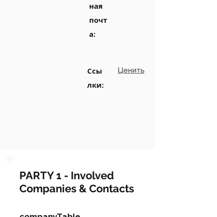
ная
почт
а:
Ценить
Ссы
лки:
PARTY 1 - Involved
Companies & Contacts
companyTable