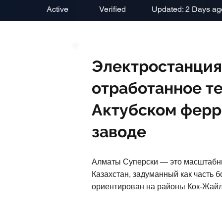
Active
Verified
Updated: 2 Days ag
Электростанция
отработанное те
Актубском фер
заводе
Алматы Суперски — это масштабны
Казахстан, задуманный как часть 
ориентирован на районы Кок-Жайл