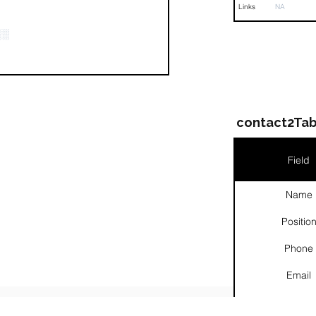
Links
NA
░░
contact2Tab
Field
Name
Positio
Phone
Email
Links