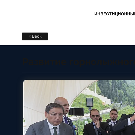
ИНВЕСТИЦИОННЫ
< Back
Развитие горнолыжног