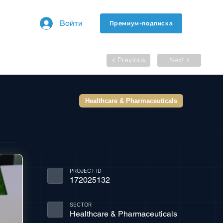
Войти
Премиум-подписка
< Previous
Next >
Healthcare & Pharmaceuticals
PROJECT ID
172025132
SECTOR
Healthcare & Pharmaceuticals