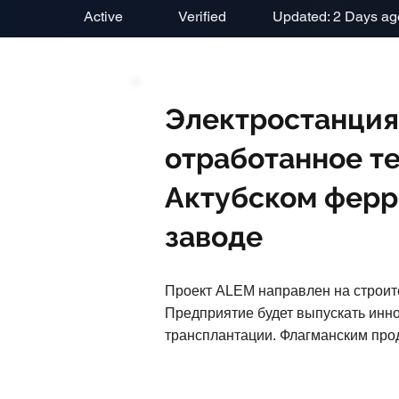
Active
Verified
Updated: 2 Days ag
Электростанция
отработанное те
Актубском фер
заводе
Проект ALEM направлен на строите
Предприятие будет выпускать инно
трансплантации. Флагманским проду