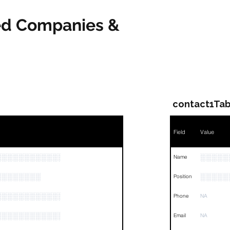
ved Companies &
contact1Tab
Field
Value
░░░░░░░░░░░░
░░░░░
Name
░░░░░░░░
░░░░░
Position
░░░░░░░░░░░░░░░░░
Phone
NA
░░░░░░░░░░░░░░░░░░░
Email
NA