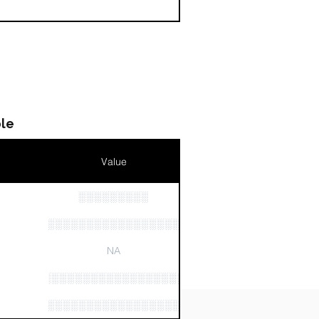
le
Value
░░░░░░░░░
n
░░░░░░░░░░░░░░░░░░░░░░░░░░░░░
NA
░░░░░░░░░░░░░░░░░░░░
░░░░░░░░░░░░░░░░░░░░░░░░░░░░░░░░░░░░░░