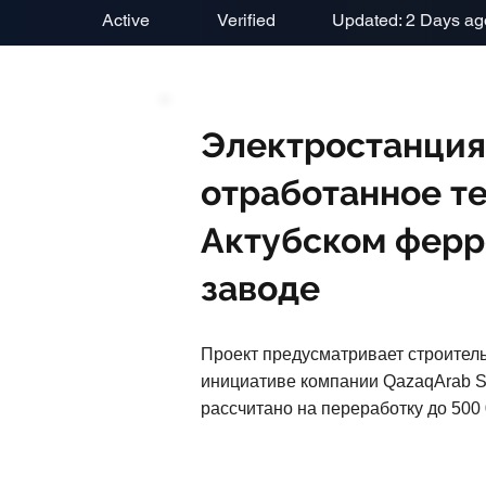
Active
Verified
Updated: 2 Days ag
Электростанция
отработанное те
Актубском фер
заводе
Проект предусматривает строитель
инициативе компании QazaqArab Su
рассчитано на переработку до 500 