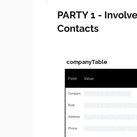
PARTY 1 - Invol
Contacts
companyTable
Field
Value
░░░░░░░░░░░░░░
Company
░░░░░░░░░░░░░░░
Role
░░░░░░░░░░░░░░░
Address
░░░░░░░░░░░░░░░
Phone