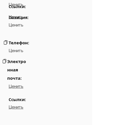
Ценить
Ссылки:
Ценить
Позиция:
Ценить
Телефон:
Ценить
Электро
нная
почта:
Ценить
Ссылки:
Ценить