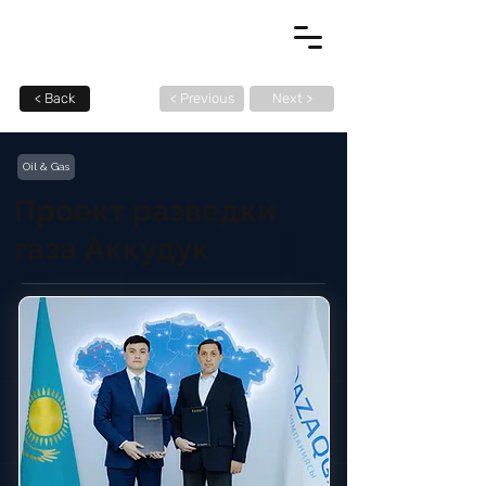
< Back
< Previous
Next >
Oil & Gas
Проект разведки
газа Аккудук