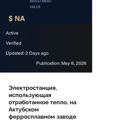
INVESTMENT
VALUE
$ NA
Active
Verified
Updated: 2 Days ago
Publication: May 8, 2026
Электростанция,
использующая
отработанное тепло, на
Актубском
ферросплавном заводе