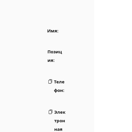
Имя:
Позиц
ия:
Теле
фон:
Элек
трон
ная