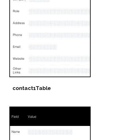
░░░░░░░░░░░░░░░░░░░░░░░░░░░░░
Role
░░░░░░░░░░░░░░░░░░░░░░░░░░░░░░░░
Address
░░░░░░░░░░░░░░░░░░░░░░░░░░░░░░░░
Phone
░░░░░░░░
Email
░░░░░░░░░░░░░░░░░░░░
Website
Other
░░░░░░░░░░░░░░░░░░░░░░░░░░░░░░░░
Links
contact1Table
Field
Value
░░░░░░░░░░░░░
Name