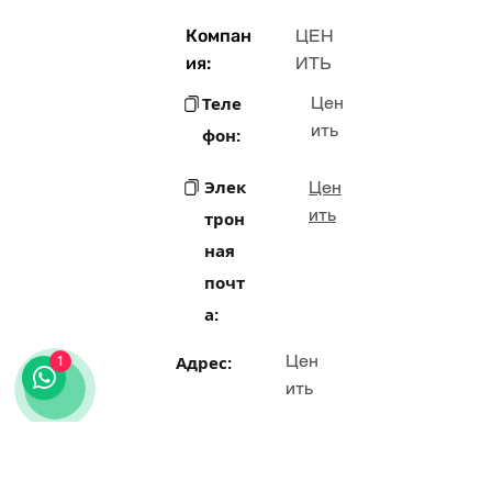
Компан
ЦЕН
ия:
ИТЬ
Теле
Цен
ить
фон:
Элек
Цен
ить
трон
ная
почт
а:
Цен
Адрес:
1
ить
Рол
Цен
ить
ь: