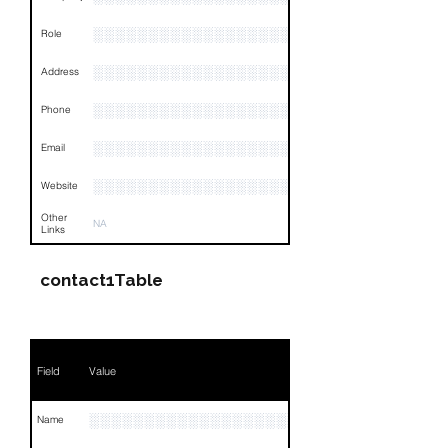
░░░░░░░░░░░░░░░░░░░░░░░
Role
░░░░░░░░░░░░░░░░░░░░░░░░░░░░░░░░
Address
░░░░░░░░░░░░░░░░░░░░░░░░░░░░░░░░
Phone
░░░░░░░░░░░░░░░░░░░░░░░░░░░░░░░░
Email
░░░░░░░░░░░░░░░░░░░░░░░░░
Website
Other
NA
Links
contact1Table
Field
Value
░░░░░░░░░░░░░░░░░░░░░░░░░░░
Name