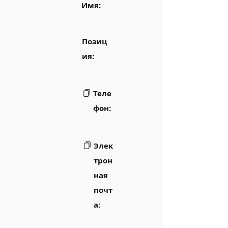
Имя:
Позиц
ия:
Теле
фон:
Элек
трон
ная
почт
а: