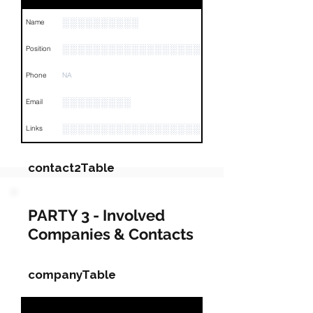
░░░░░░░░░░
Name
░░░░░░░░░░░░░░░░░░░░░░░░░░░░░░░
Position
Phone
NA
░░░░░░░░░
Email
░░░░░░░░░░░░░░░░░░░░░░░░░░░░░░░░
Links
contact2Table
Field
Value
PARTY 3 - Involved
Companies & Contacts
Name
NA
Position
NA
companyTable
Phone
NA