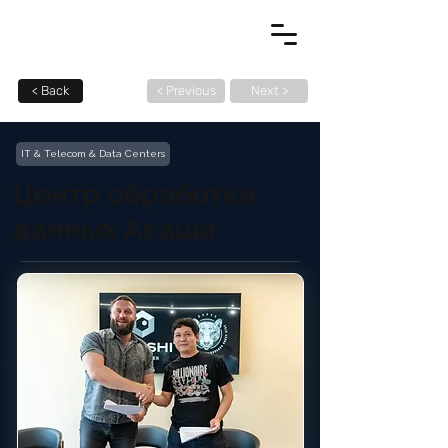
< Back
< Previous
Next >
IT & Telecom & Data Centers
Центр обработки
данных Акаши