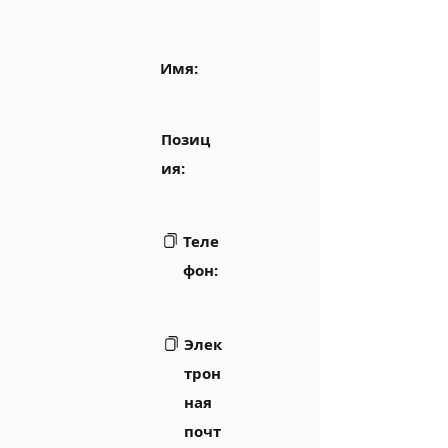
Имя:
Позиц
ия:
Теле
фон:
Элек
трон
ная
почт