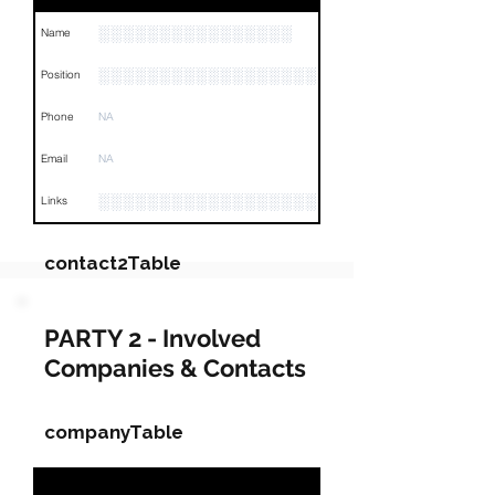
░░░░░░░░░░░░░░░░
Name
░░░░░░░░░░░░░░░░░░
Position
Phone
NA
Email
NA
░░░░░░░░░░░░░░░░░░░░░░░░░░░░░░░░
Links
contact2Table
Field
Value
PARTY 2 - Involved
Companies & Contacts
Name
░░░░░░░░░░░
░░░░░░░░░░░░░░░░░░░░░░░░░░░░░░░░░░░░░░░░
Position
companyTable
Phone
NA