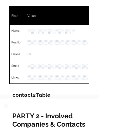
Field
Value
░░░░░░░░░░░░░░
Name
░░░░░░░░░░░░░░░░░░░░░░░░░░░░░░░░
Position
Phone
NA
░░░░░░░░░░░░░░░░░░░░░░░
Email
░░░░░░░░░░░░░░░░░░░░░░░░░░░░░░░░
Links
contact2Table
Field
Value
PARTY 2 - Involved
Companies & Contacts
Name
░░░░░░░░░░░░