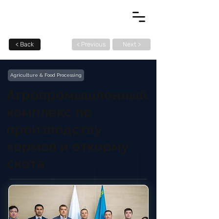
< Back
< Previous
Next >
Agriculture & Food Processing
Агропромышленный
комплекс по
производству
кормов и откорму
скота