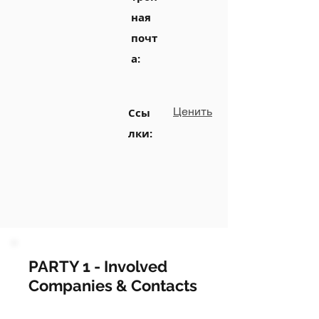
ная
почт
а:
Ценить
Ссы
лки:
PARTY 1 - Involved
Companies & Contacts