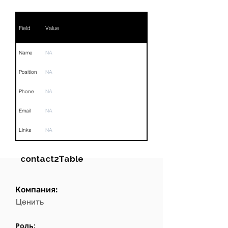
Field
Value
Name
NA
Position
NA
Phone
NA
Email
NA
Links
NA
contact2Table
Компания:
Field
Value
Ценить
Name
NA
Роль: