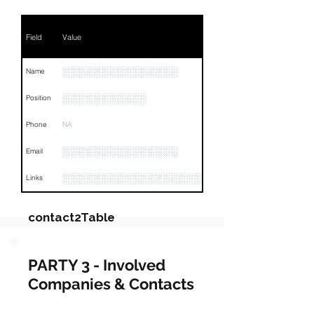
Field
Value
░░░░░░░░░░░░░░░
Name
░░░░░░░░░░░
Position
Phone
NA
░░░░░░░░░░░░░░░
Email
░░░░░░░░░░░░░░░░░░░░░░░░░░░░░░░░
Links
contact2Table
Field
Value
PARTY 3 - Involved
Companies & Contacts
Name
NA