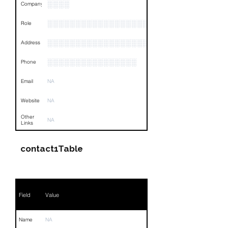
░░░░
Company
░░░░░░░░░░░░░░░░░░░░░░░
Role
░░░░░░░░░░░░░░░░░░░░░░░░░░░░░░░░
Address
░░░░░░░░░░░░░░░░
Phone
Email
NA
Website
NA
Other
NA
Links
contact1Table
Field
Value
Name
NA