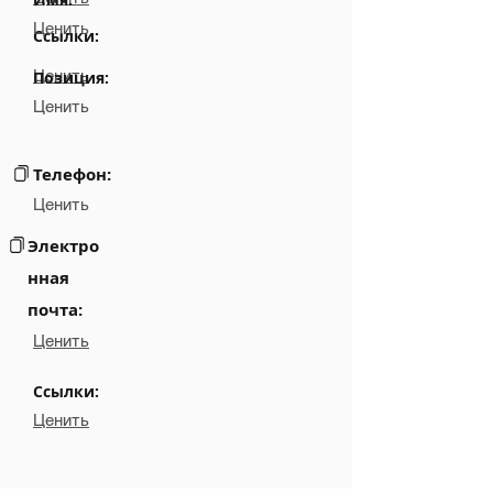
Ценить
Ссылки:
Ценить
Позиция:
Ценить
Телефон:
Ценить
Электро
нная
почта:
Ценить
Ссылки:
Ценить