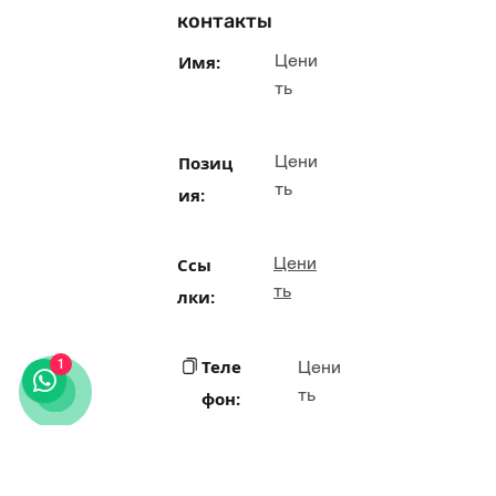
контакты
Цени
Имя:
ть
Цени
Позиц
ть
ия:
Цени
Ссы
ть
лки:
Теле
1
Цени
ть
фон:
Цени
Элек