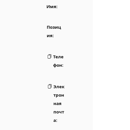
Имя:
Позиц
ия:
Теле
фон:
Элек
трон
ная
почт
а: