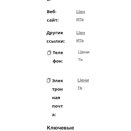
Веб-
Цен
ить
сайт:
Другие
Цен
ить
ссылки:
Цени
Теле
ть
фон:
Цени
Элек
ть
трон
ная
почт
а:
Ключевые