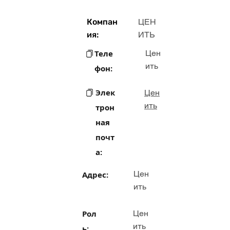
Компан
ЦЕН
ия:
ИТЬ
Теле
Цен
ить
фон:
Элек
Цен
ить
трон
ная
почт
а:
Цен
Адрес:
ить
Рол
Цен
ить
ь: