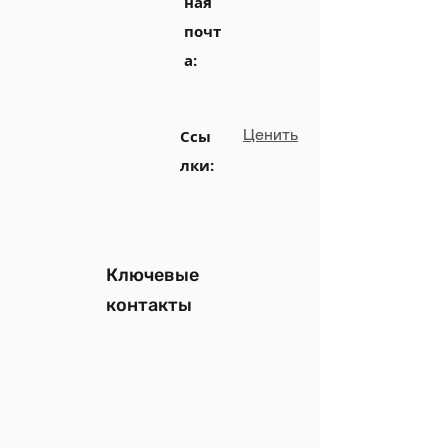
ная
почт
а:
Ценить
Ссы
лки:
Ключевые
контакты