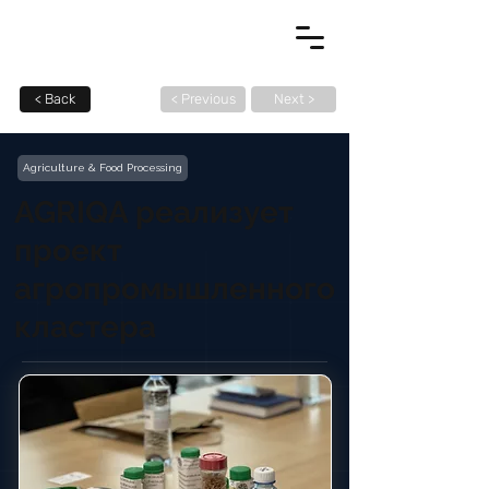
< Back
< Previous
Next >
Agriculture & Food Processing
AGRIQA реализует
проект
агропромышленного
кластера