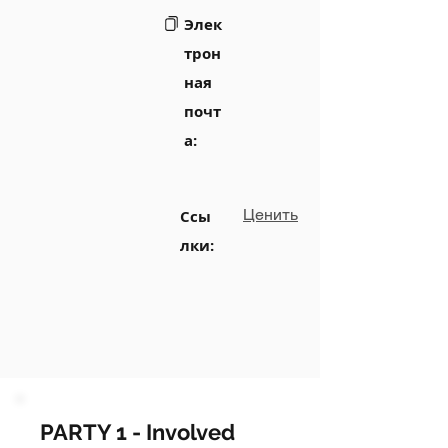
Элек
трон
ная
почт
а:
Ценить
Ссы
лки:
PARTY 1 - Involved