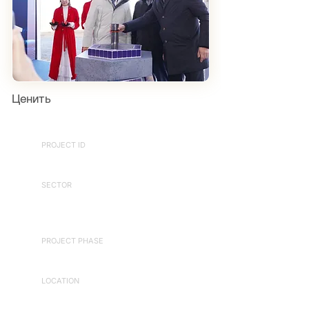
Ценить
PROJECT ID
172025176
SECTOR
Energy & Power Generation,
Renewable Energy
PROJECT PHASE
Procurement & Construction
LOCATION
Sauran, Kazakhstan