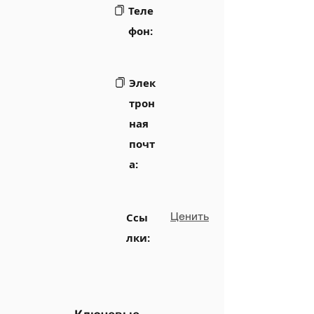
Теле
фон:
Элек
трон
ная
почт
а:
Ценить
Ссы
лки: