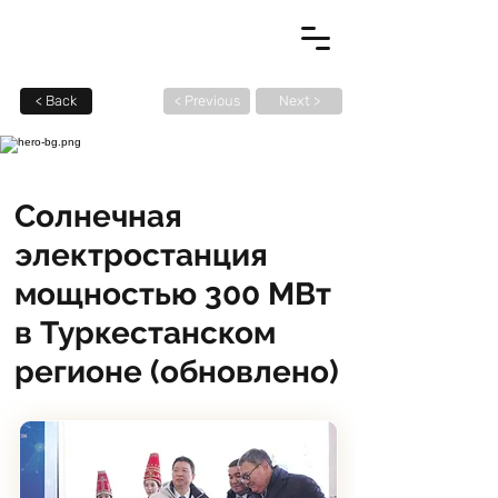
< Back
< Previous
Next >
Energy & Power Generation
Солнечная
электростанция
мощностью 300 МВт
в Туркестанском
регионе (обновлено)