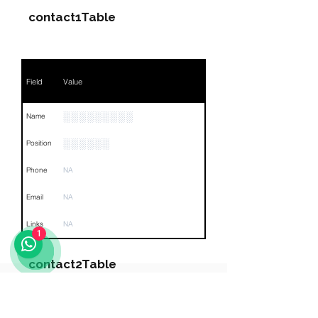
contact1Table
Field
Value
░░░░░░░░░
Name
░░░░░░
Position
Phone
NA
Email
NA
Links
NA
1
contact2Table
Компания:
Field
Value