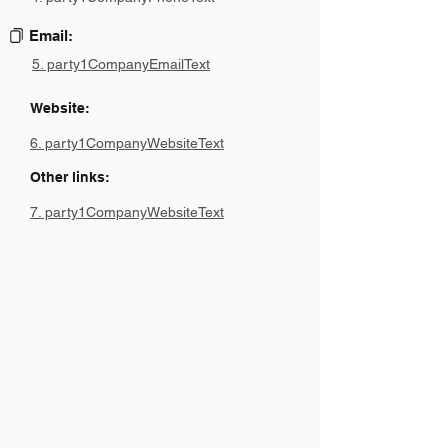
Email:
5. party1CompanyEmailText
Website:
6. party1CompanyWebsiteText
Other links:
7. party1CompanyWebsiteText