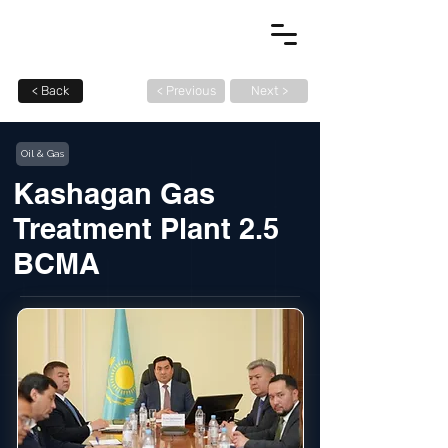
< Back
< Previous
Next >
Oil & Gas
Kashagan Gas
Treatment Plant 2.5
BCMA