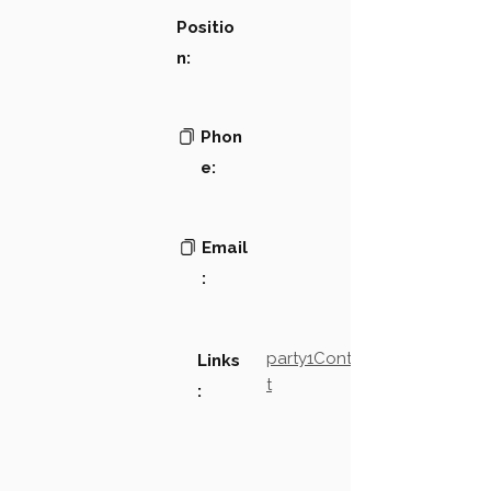
Positio
n:
Phon
e:
Email
:
party1Contact2LinkTex
Links
t
: