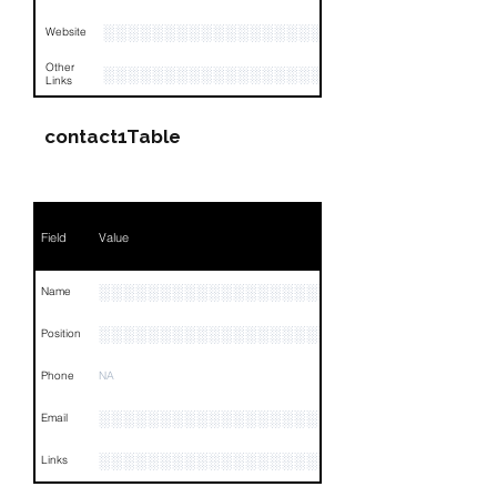
░░░░░░░░░░░░░░░░░░░░░
Website
Other
░░░░░░░░░░░░░░░░░░░░░░░░░░░░░░░░
Links
contact1Table
Field
Value
░░░░░░░░░░░░░░░░░░░░
Name
░░░░░░░░░░░░░░░░░░░░░░░░░░░░░░░░
Position
Phone
NA
░░░░░░░░░░░░░░░░░░
Email
░░░░░░░░░░░░░░░░░░░░░░░░░░░░░░░░
Links