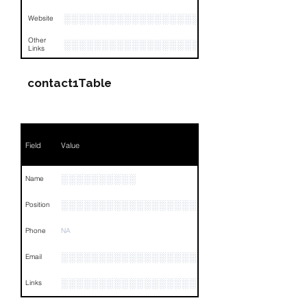
░░░░░░░░░░░░░░░░░░░░░░░░
Website
Other
░░░░░░░░░░░░░░░░░░░░░░░░░░░░░░░░
Links
contact1Table
Field
Value
░░░░░░░░░░
Name
░░░░░░░░░░░░░░░░░░░░░░░░░░░░░░░░
Position
Phone
NA
░░░░░░░░░░░░░░░░░░░░░░░░░░░░░
Email
░░░░░░░░░░░░░░░░░░░░░░░░░░░░░░░░
Links