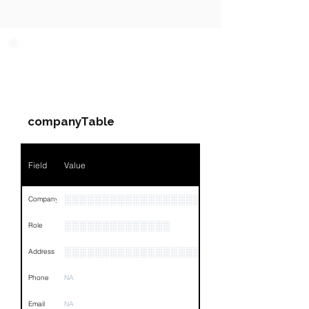
PARTY 1 - Involved
Companies & Contacts
companyTable
Field
Value
░░░░░░░░░░░░░░░░░░░░░░░░░░░░░░░░
Company
░░░░░░░░░░░░░░
Role
░░░░░░░░░░░░░░░░░░░░░░░░░░░░░░░░
Address
Phone
NA
Email
NA