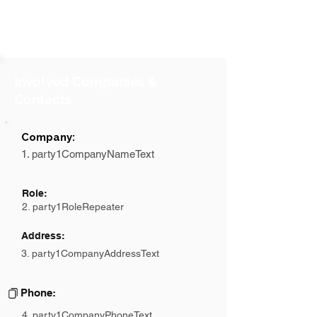
Involved Companies &
Contacts
Company:
1. party1CompanyNameText
Role:
2. party1RoleRepeater
Address:
3. party1CompanyAddressText
Phone:
4. party1CompanyPhoneText