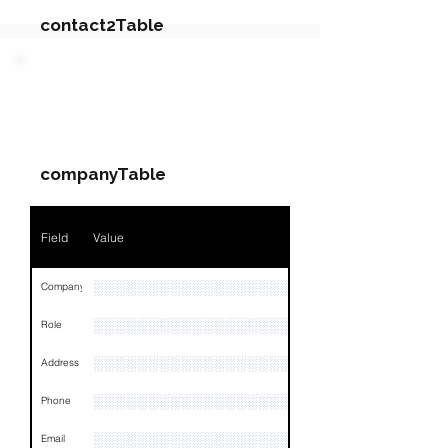
contact2Table
Field
Value
PARTY 2 - Involved
Companies & Contacts
Name
NA
companyTable
Position
NA
Phone
NA
Field
Value
Email
NA
░░░░░░░░░░░░░░░░░░░░░░░░░░░░░░░░
Company
Links
NA
░░░░░░░░░░░░░░░░░░░░░░░
Role
░░░░░░░░░░░░░░░░░░░░░░░░░░░░░░░░
Address
░░░░░░░░░░░░░░░░░░░░░░░░░░░░░░░░
Phone
░░░░░░░░░░░░░░░░░░░░░░░░░░░░░░░░
Email